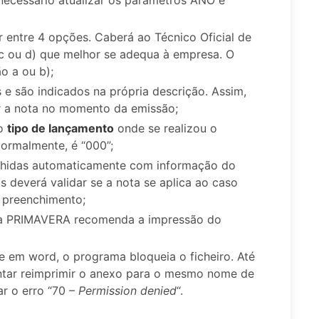
er entre 4 opções. Caberá ao Técnico Oficial de
 c ou d) que melhor se adequa à empresa. O
o a ou b);
 e são indicados na própria descrição. Assim,
r a nota no momento da emissão;
ao
tipo de lançamento
onde se realizou o
ormalmente, é “000”;
chidas automaticamente com informação do
s deverá validar se a nota se aplica ao caso
 preenchimento;
 a PRIMAVERA recomenda a impressão do
e em word, o programa bloqueia o ficheiro. Até
entar reimprimir o anexo para o mesmo nome de
ar o erro “70 –
Permission denied
“.