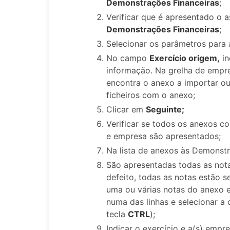
Demonstrações Financeiras
;
Verificar que é apresentado o 
Demonstrações Financeiras
;
Selecionar os parâmetros para
No campo
Exercício origem,
in
informação. Na grelha de empre
encontra o anexo a importar ou
ficheiros com o anexo;
Clicar em
Seguinte;
Verificar se todos os anexos c
e empresa são apresentados;
Na lista de anexos às Demonstr
São apresentadas todas as not
defeito, todas as notas estão s
uma ou várias notas do anexo e
numa das linhas e selecionar a o
tecla
CTRL
);
Indicar o exercício e a(s) empr