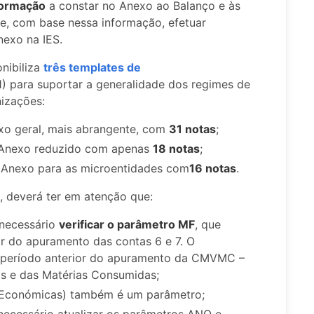
nformação
a constar no Anexo ao Balanço e às
e, com base nessa informação, efetuar
exo na IES.
nibiliza
três templates de
) para suportar a generalidade dos regimes de
nizações:
xo geral, mais abrangente, com
31 notas
;
 Anexo reduzido com apenas
18 notas
;
 Anexo para as microentidades com
16 notas
.
, deverá ter em atenção que:
 necessário
verificar o parâmetro MF
, que
r do apuramento das contas 6 e 7. O
 período anterior do apuramento da CMVMC –
s e das Matérias Consumidas;
 Económicas) também é um parâmetro;
 necessário atualizar os parâmetros ANO e