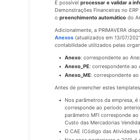
É possível
processar e validar a i
Demonstrações Financeiras no ERP 
o
preenchimento automático
do An
Adicionalmente, a PRIMAVERA dispo
Anexos
(atualizados em 13/07/2021
contabilidade utilizados pelas orga
Anexo
: correspondente ao Ane
Anexo_PE
: correspondente ao
Anexo_ME
: correspondente ao
Antes de preencher estes templates
Nos parâmetros da empresa, é
corresponde ao período anterio
parâmetro MFI corresponde ao
Custo das Mercadorias Vendida
O CAE (Código das Atividades
Nos anos posteriores a 2011, é