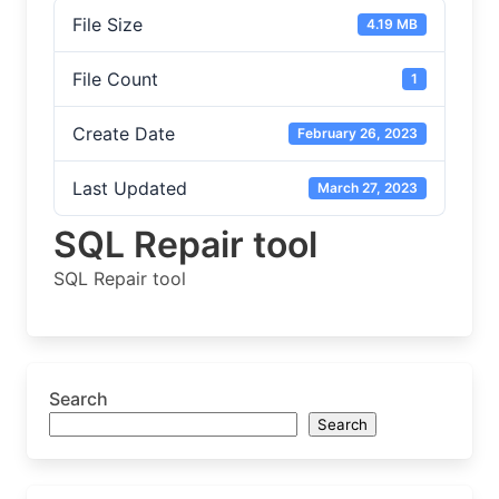
File Size
4.19 MB
File Count
1
Create Date
February 26, 2023
Last Updated
March 27, 2023
SQL Repair tool
SQL Repair tool
Search
Search