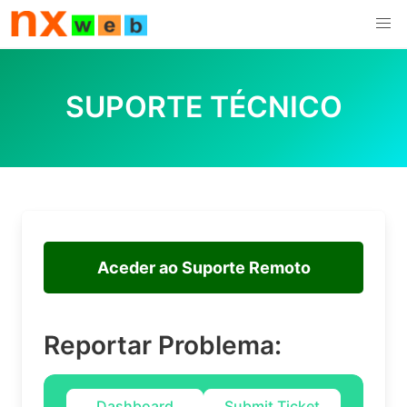
Skip
to
content
SUPORTE TÉCNICO
Aceder ao Suporte Remoto
Reportar Problema:
Dashboard
Submit Ticket