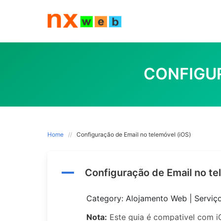
Skip
to
content
CONFIGUR
Home
Configuração de Email no telemóvel (iOS)
A
Configuração de Email no te
Category: Alojamento Web | Serviç
Nota:
Este guia é compativel com iO